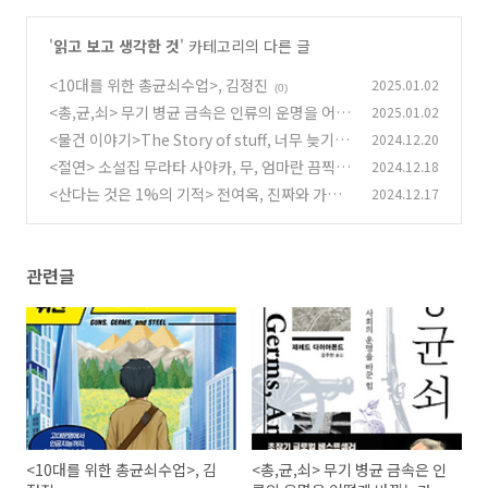
'
읽고 보고 생각한 것
' 카테고리의 다른 글
<10대를 위한 총균쇠수업>, 김정진
2025.01.02
(0)
<총,균,쇠> 무기 병균 금속은 인류의 운명을 어떻
2025.01.02
게 바꿨는가, 제레드 다이아몬드
<물건 이야기>The Story of stuff, 너무 늦기 전
2024.12.20
(0)
에 알아야 할 물건 이야기, 애니레너드
<절연> 소설집 무라타 사야카, 무, 엄마란 끔찍한
2024.12.18
(0)
존재에 대하여
<산다는 것은 1%의 기적> 전여옥, 진짜와 가짜,
2024.12.17
(0)
현실을 사는 방법에 대하여
(0)
관련글
<10대를 위한 총균쇠수업>, 김
<총,균,쇠> 무기 병균 금속은 인