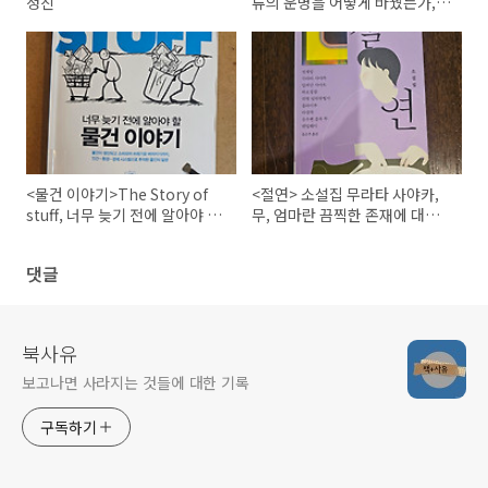
정진
류의 운명을 어떻게 바꿨는가,
제레드 다이아몬드
<물건 이야기>The Story of
<절연> 소설집 무라타 사야카,
stuff, 너무 늦기 전에 알아야 할
무, 엄마란 끔찍한 존재에 대하
물건 이야기, 애니레너드
여
댓글
북사유
보고나면 사라지는 것들에 대한 기록
구독하기