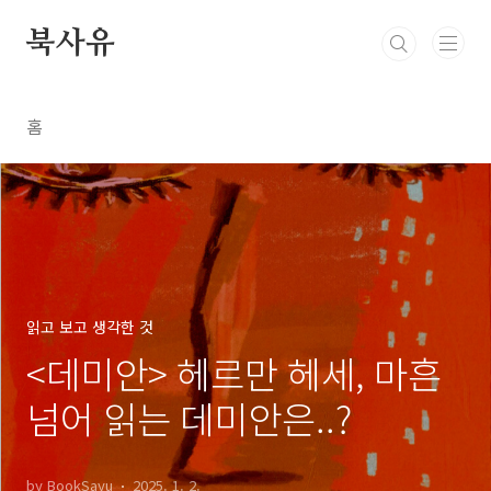
본문 바로가기
북사유
홈
읽고 보고 생각한 것
<데미안> 헤르만 헤세, 마흔
넘어 읽는 데미안은..?
by BookSayu
2025. 1. 2.